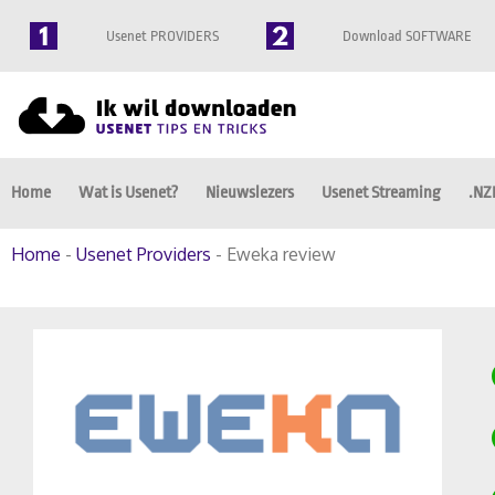
Usenet PROVIDERS
Download SOFTWARE
Home
Wat is Usenet?
Nieuwslezers
Usenet Streaming
.NZ
Home
-
Usenet Providers
-
Eweka review