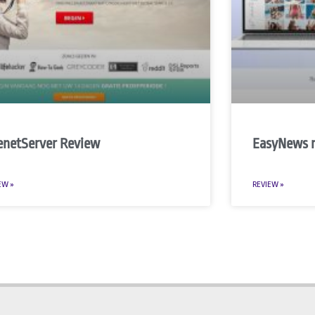
enetServer Review
EasyNews 
EW »
REVIEW »