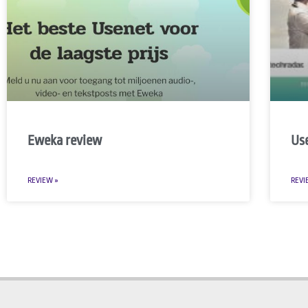
Eweka review
Us
REVIEW »
REVI