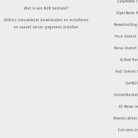
EasyNews r
Wat is een NZB bestand?
ViperNews 
Altbinz nieuwslezer downloaden en installeren
Newshosting
en usenet server gegevens instellen
Pure Usenet
Nova Usenet
XLNed Re
Fast Usenet
GetNZ
UsenetBucket
XS News r
NewsGrabber
Extreme U