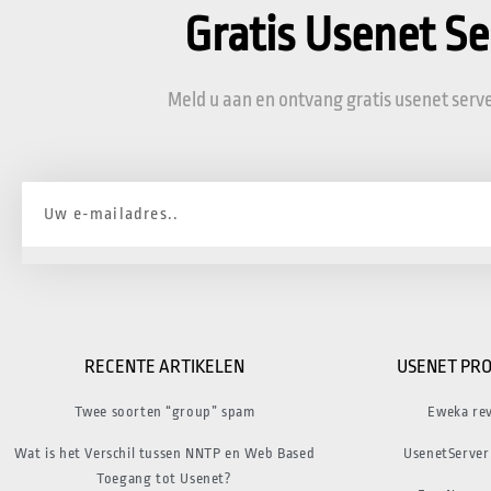
Gratis Usenet Se
Meld u aan en ontvang gratis usenet serve
RECENTE ARTIKELEN
USENET PRO
Twee soorten “group” spam
Eweka re
Wat is het Verschil tussen NNTP en Web Based
UsenetServer
Toegang tot Usenet?