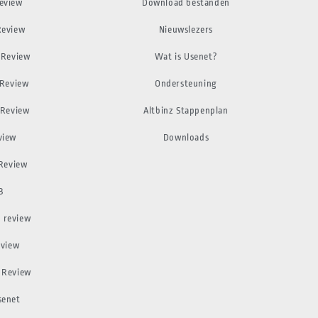
eview
Download bestanden
Review
Nieuwslezers
 Review
Wat is Usenet?
 Review
Ondersteuning
 Review
Altbinz Stappenplan
view
Downloads
 Review
B
 review
eview
 Review
senet