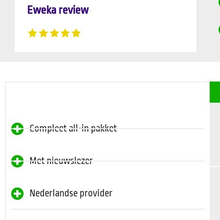
Eweka review
Compleet all-in pakket
Met nieuwslezer
Nederlandse provider